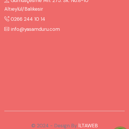
Gümüsçesme Mh. 275. Sk. No:8-10
Altıeylül/Balıkesir
0266 244 10 14
info@yasamduru.com
© 2024 - Design By
İLTAWEB